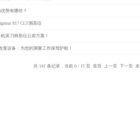
的优势有哪些？
imar 817 CLT测高仪
量机床刀柄形位公差方案！
II系列数显设备：为您的测量工作保驾护航！
共 141 条记录，当前 6 / 15 页
首页
上一页
下一页
末