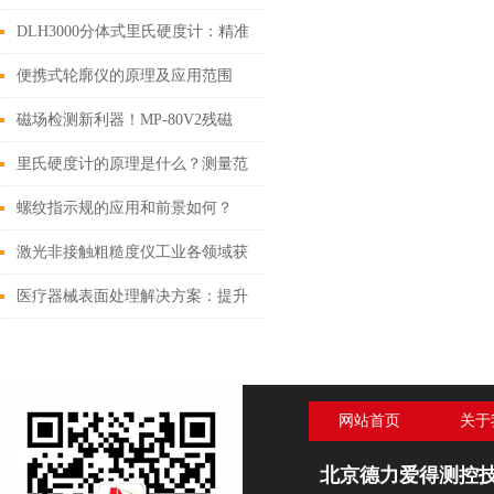
DLH3000分体式里氏硬度计：精准
高效，随行而至！
便携式轮廓仪的原理及应用范围
磁场检测新利器！MP-80V2残磁
仪/4000高斯计，让现场检测更智
里氏硬度计的原理是什么？测量范
能、更高效！
围有哪些？
螺纹指示规的应用和前景如何？
激光非接触粗糙度仪工业各领域获
得了广泛的应用和推崇
医疗器械表面处理解决方案：提升
医疗卫生标准！
网站首页
关于
北京德力爱得测控