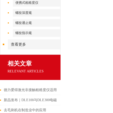
便携式粗糙度仪
螺纹深度规
螺纹通止规
螺纹指示规
查看更多
相关文章
RELEVANT ARTICLES
德力爱得激光非接触粗糙度仪适用
范围讲解
新品发布｜DLE100与DLE300电磁
超声测厚仪，工业测量新利器！
去毛刺机在制造业中的应用