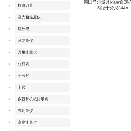
德国马尔量具Mahr自定
螺纹刀具
内径千分尺844A
激光粗糙度仪
螺纹规
马尔量仪
万用测量仪
杠杆表
千分尺
卡尺
数显和机械指示表
气动量仪
高度测量仪