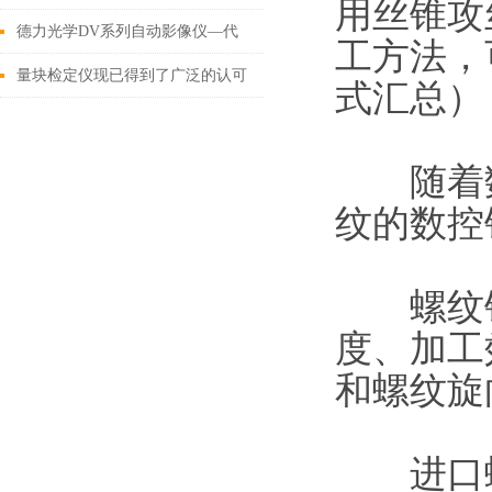
用丝锥攻
理进行测试
德力光学DV系列自动影像仪—代
工方法，
替传统手动测量实现自动化高效测
量块检定仪现已得到了广泛的认可
式汇总）
量。
和推广
随着数
纹的数控
螺纹铣
度、加工
和螺纹旋
进口螺