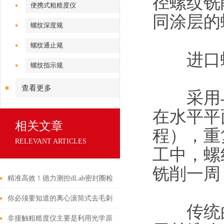
径螺纹铣
便携式粗糙度仪
同涂层的
螺纹深度规
螺纹通止规
进口螺
螺纹指示规
查看更多
采用与
在水平平
相关文章
程），重
RELEVANT ARTICLES
工中，螺
铣削一周
精准高效！德力测控dLab密封圈检
测仪，为大型密封圈质检按下“快
你必须要知道的离心滚筒式去毛刺
传统的
进键”！
机的6大优点！
非接触粗糙度仪主要是利用光学原