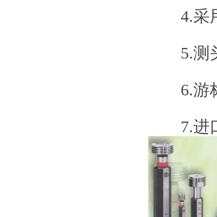
4.采
5.测头
6.游标
7.进口