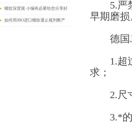
5.严禁
一下
螺纹深度规 小编有必要给您分享好
早期磨损
知识
如何用JBO进口螺纹通止规判断产
品是否合规
德国J
1.超过
求；
2.尺寸
3.*的