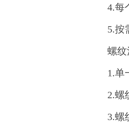
4.每个
5.按
螺纹深
1.单一
2.螺纹
3.螺纹