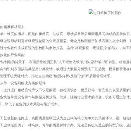
的精准解析能力
一维度的指标，而是由粗糙度、波纹度、形状误差等多重因素共同构成的复杂体系。
级微观形貌到毫米级宏观轮廓的全尺度覆盖。无论是检测精密轴承表面的微小划痕，
过专业软件生成直观的形貌图与参数报告。这种“微观洞察、宏观把控”的能力，为工
效化的行业赋能
能制造的背景下，表面质量检测正从“人工经验依赖”向“数据驱动决策”转型。粗糙度
自动识别表面缺陷类型并分类统计，或通过大数据分析预测工艺趋势，提前预警潜在
生产管理系统无缝对接，推动企业构建“检测-分析-反馈”的闭环质量管理体系。
从单一设备到解决方案的延伸
选择进口粗糙度轮廓仪不仅是购置一台检测设备，更是获得一套完整的表面质量解决
业快速掌握设备操作与数据分析技能。此外，随着行业需求的演变，设备可通过软件
式，降低了企业的技术风险与维护成本。
艺创新的道路上，表面质量控制已成为企业构筑核心竞争力的关键环节。进口粗糙度
工业领域提供了一种高效、可靠的质量保障方案。无论是传统制造业的转型升级，还是