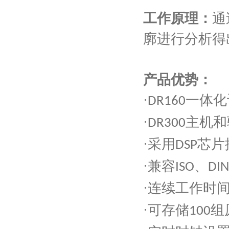
工作
原理：
通
廓进行分析得
产品优势：
·
一体化
DR160
·
主机和
DR300
·采用
芯片
DSP
·兼容
、
ISO
DIN
·连续工作时
·可存储
组
100