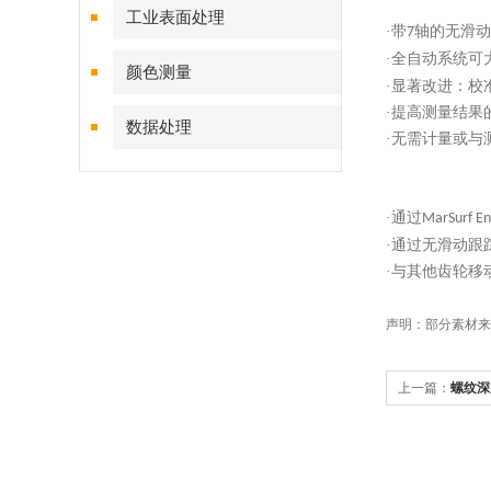
工业表面处理
·带
轴的无滑动
7
·全自动系统可
颜色测量
·显著改进：校
·提高测量结果
数据处理
·无需计量或与
·通过
MarSurf En
·通过无滑动
·与其他齿轮移
声明：部分素材来
上一篇：
螺纹深