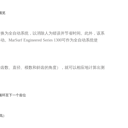
量站概览
转换为全自动系统，以消除人为错误并节省时间。此外，该系
移动。
MarSurf Engineered Series 1300
可作为全自动系统使
如齿数、直径、模数和斜齿的角度），就可以相应地计算出测
循环至下一个齿位
高）