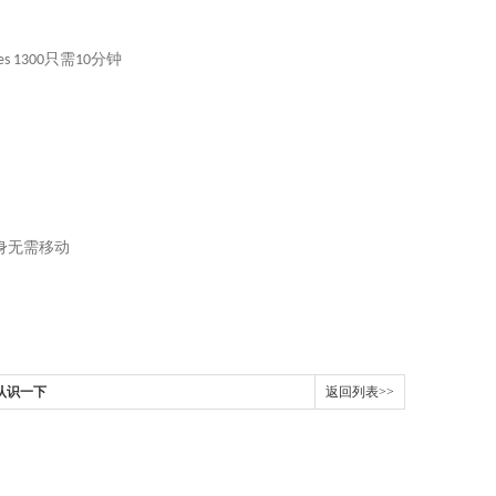
只需
分钟
es 1300
10
身无需移动
认识一下
返回列表>>