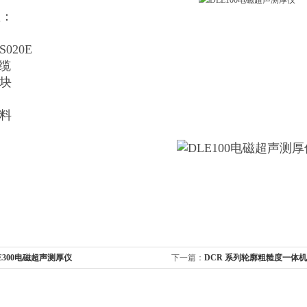
置：
020E
线缆
试块
资料
E300电磁超声测厚仪
下一篇：
DCR 系列轮廓粗糙度一体机