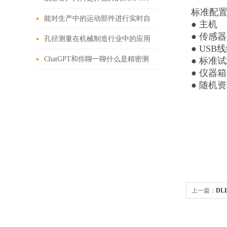
标准配
超声波测厚仪？
能对生产中的运动部件进行实时自
● 主机
● 传感器S
动测量和数据处理的激光粗糙度仪
孔径测量在机械制造行业中的应用
● USB
ChatGPT和你聊一聊什么是精密测
● 标准
● 仪器箱
量
● 随机
上一篇：
DL