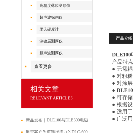
高精度薄膜测厚仪
超声波探伤仪
里氏硬度计
产品介绍
涂镀层测厚仪
超声波测厚仪
DLE1
产品特
查看更多
● 无需
● 对粗
● 对涂
相关文章
●
DLE
● 可存
RELEVANT ARTICLES
● 根据
● 适用
● 广泛
新品发布｜DLE100与DLE300电磁
超声测厚仪，工业测量新利器！
航空客户为何选择德力的DLC-600