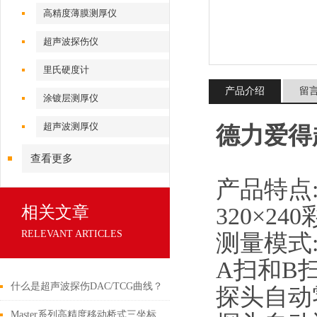
高精度薄膜测厚仪
超声波探伤仪
里氏硬度计
产品介绍
留
涂镀层测厚仪
超声波测厚仪
德力爱得超
查看更多
产品特点
320×24
相关文章
RELEVANT ARTICLES
测量模式
A扫和B
什么是超声波探伤DAC/TCG曲线？
探头自动
数字超声波探伤仪重磅升级！
Master系列高精度移动桥式三坐标