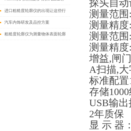
探头自动
测量机！--测量精度与速度的双重
测量范围:D
进口粗糙度轮廓仪的出现让这些行
测量精度:D
守护者 ！
业赢得便利
汽车内饰研发及品控方案
测量范围:D
粗糙度轮廓仪为测量物体表面轮廓
测量精度:D
带来便利
增益,闸
A扫描,
标准配置
存储100
USB输
2年质保
显 示 器